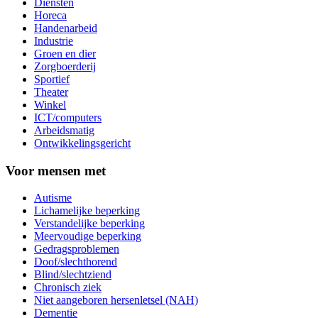
Diensten
Horeca
Handenarbeid
Industrie
Groen en dier
Zorgboerderij
Sportief
Theater
Winkel
ICT/computers
Arbeidsmatig
Ontwikkelingsgericht
Voor mensen met
Autisme
Lichamelijke beperking
Verstandelijke beperking
Meervoudige beperking
Gedragsproblemen
Doof/slechthorend
Blind/slechtziend
Chronisch ziek
Niet aangeboren hersenletsel (NAH)
Dementie