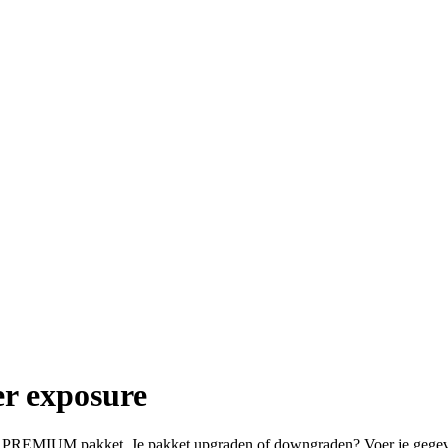
er exposure
f PREMIUM pakket. Je pakket upgraden of downgraden? Voer je gegevens