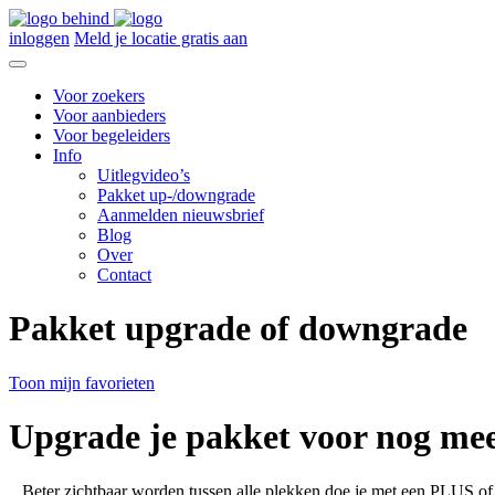
inloggen
Meld je locatie gratis aan
Voor zoekers
Voor aanbieders
Voor begeleiders
Info
Uitlegvideo’s
Pakket up-/downgrade
Aanmelden nieuwsbrief
Blog
Over
Contact
Pakket upgrade of downgrade
Toon mijn favorieten
Upgrade je pakket voor nog me
Beter zichtbaar worden tussen alle plekken doe je met een PLUS o