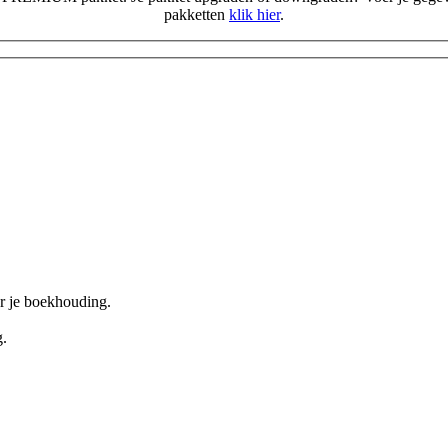
pakketten
klik hier
.
or je boekhouding.
g.