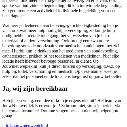
is meestal ook meer als 1 begeleider aanwezig en er is vaak ook
sprake van individuele begeleiding, dit kan individuele begeleiding
zijn gedurende een activiteit of individuele begeleiding voor een
heel dagdeel..
Wanneer je deelneemt aan belevingsgerichte dagbesteding heb je
vaak ook wat meer hulp nodig bij je verzorging; zo kun je hulp
nodig hebben met de toiletgang, het verwisselen van je inco-
materiaal of andere verschoning. Ook brengt een zwaardere
beperking soms de noodzaak voor medische handelingen met zich
mee. Hierbij kun je denken aan het toedienen van sondevoeding,
catheteriseren, prikken of het toedienen van medicijnen. Niet elke
locatie heeft hiervoor bevoegd personeel in dienst. Op
Jouwnieuweplek.nl kun je direct filteren op verzorging, d.w.z. op
hulp bij; toilet, verschoning en medisch. Op deze manier weet je
zeker dat het personeel en de locatie is toegerust op jouw behoeften.
Ja, wij zijn bereikbaar
Heb jij een vraag, een idee of kom je ergens niet uit? Het team van
JouwNieuwePlek is er voor jou! Schroom niet, stuur je bericht via
het contactformulier! Domme vragen bestaan niet, wij helpen jou
graag!
info@jouwnieuweplek.nl