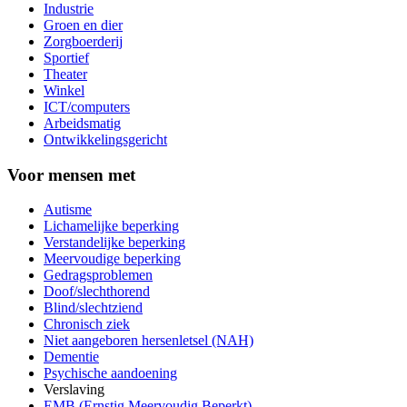
Industrie
Groen en dier
Zorgboerderij
Sportief
Theater
Winkel
ICT/computers
Arbeidsmatig
Ontwikkelingsgericht
Voor mensen met
Autisme
Lichamelijke beperking
Verstandelijke beperking
Meervoudige beperking
Gedragsproblemen
Doof/slechthorend
Blind/slechtziend
Chronisch ziek
Niet aangeboren hersenletsel (NAH)
Dementie
Psychische aandoening
Verslaving
EMB (Ernstig Meervoudig Beperkt)