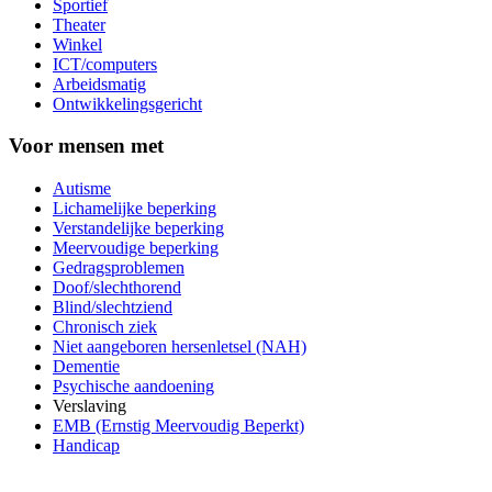
Sportief
Theater
Winkel
ICT/computers
Arbeidsmatig
Ontwikkelingsgericht
Voor mensen met
Autisme
Lichamelijke beperking
Verstandelijke beperking
Meervoudige beperking
Gedragsproblemen
Doof/slechthorend
Blind/slechtziend
Chronisch ziek
Niet aangeboren hersenletsel (NAH)
Dementie
Psychische aandoening
Verslaving
EMB (Ernstig Meervoudig Beperkt)
Handicap