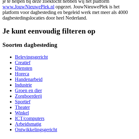
je te helpen bij deze zoektocht hebben wij het platform
www.JouwNieuwePlek.nl
opgezet. JouwNieuwePlek is het
platform voor dagbesteding en begeleid werk met meer als 4000
dagbestedingslocaties door heel Nederland.
Je kunt eenvoudig filteren op
Soorten dagbesteding
Belevingsgericht
Creatief
Diensten
Horeca
Handenarbeid
Industrie
Groen en dier
Zorgboerderij
Sportief
Theater
Winkel
ICT/computers
Arbeidsmatig
Ontwikkelingsgericht