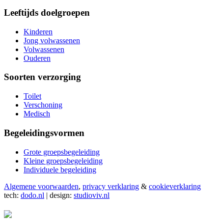
Leeftijds doelgroepen
Kinderen
Jong volwassenen
Volwassenen
Ouderen
Soorten verzorging
Toilet
Verschoning
Medisch
Begeleidingsvormen
Grote groepsbegeleiding
Kleine groepsbegeleiding
Individuele begeleiding
Algemene voorwaarden
,
privacy verklaring
&
cookieverklaring
tech:
dodo.nl
|
design:
studioviv.nl