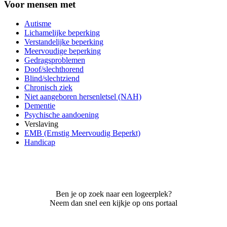
Voor mensen met
Autisme
Lichamelijke beperking
Verstandelijke beperking
Meervoudige beperking
Gedragsproblemen
Doof/slechthorend
Blind/slechtziend
Chronisch ziek
Niet aangeboren hersenletsel (NAH)
Dementie
Psychische aandoening
Verslaving
EMB (Ernstig Meervoudig Beperkt)
Handicap
Ben je op zoek naar een logeerplek?
Neem dan snel een kijkje op ons portaal