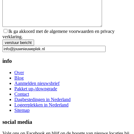
Ik ga akkoord met de algemene voorwaarden en privacy
verklaring.
Gelieve dit veld leeg te laten.
info
Over
Blog
Aanmelden nieuwsbrief
Pakket up-/downgrade
Contact
Dagbestedingen in Nederland
Logeerplekken in Nederland
Sitemap
social media
Volg ons op Facebook en blijf op de hoogte van nieuwe locaties bij