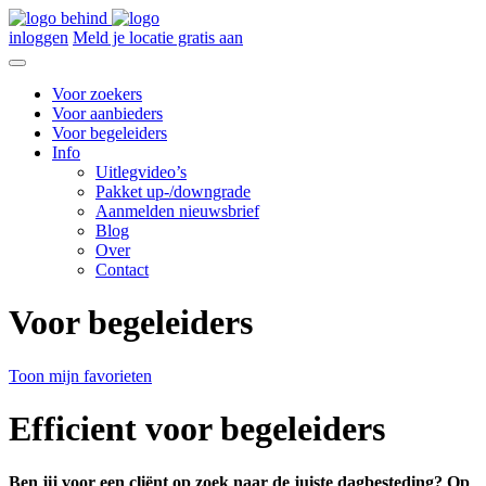
inloggen
Meld je locatie gratis aan
Voor zoekers
Voor aanbieders
Voor begeleiders
Info
Uitlegvideo’s
Pakket up-/downgrade
Aanmelden nieuwsbrief
Blog
Over
Contact
Voor begeleiders
Toon mijn favorieten
Efficient voor begeleiders
Ben jij voor een cliënt op zoek naar de juiste dagbesteding?
Op