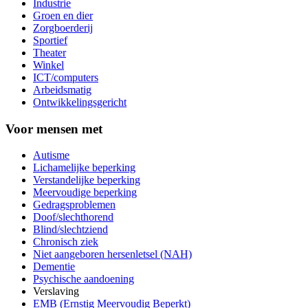
Industrie
Groen en dier
Zorgboerderij
Sportief
Theater
Winkel
ICT/computers
Arbeidsmatig
Ontwikkelingsgericht
Voor mensen met
Autisme
Lichamelijke beperking
Verstandelijke beperking
Meervoudige beperking
Gedragsproblemen
Doof/slechthorend
Blind/slechtziend
Chronisch ziek
Niet aangeboren hersenletsel (NAH)
Dementie
Psychische aandoening
Verslaving
EMB (Ernstig Meervoudig Beperkt)