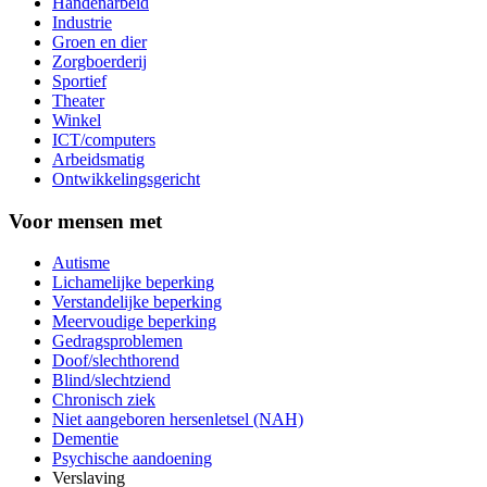
Handenarbeid
Industrie
Groen en dier
Zorgboerderij
Sportief
Theater
Winkel
ICT/computers
Arbeidsmatig
Ontwikkelingsgericht
Voor mensen met
Autisme
Lichamelijke beperking
Verstandelijke beperking
Meervoudige beperking
Gedragsproblemen
Doof/slechthorend
Blind/slechtziend
Chronisch ziek
Niet aangeboren hersenletsel (NAH)
Dementie
Psychische aandoening
Verslaving