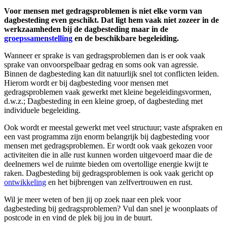
Voor mensen met gedragsproblemen is niet elke vorm van
dagbesteding even geschikt. Dat ligt hem vaak niet zozeer in de
werkzaamheden bij de dagbesteding maar in de
groepssamenstelling
en de beschikbare begeleiding.
Wanneer er sprake is van gedragsproblemen dan is er ook vaak
sprake van onvoorspelbaar gedrag en soms ook van agressie.
Binnen de dagbesteding kan dit natuurlijk snel tot conflicten leiden.
Hierom wordt er bij dagbesteding voor mensen met
gedragsproblemen vaak gewerkt met kleine begeleidingsvormen,
d.w.z.; Dagbesteding in een kleine groep, of dagbesteding met
individuele begeleiding.
Ook wordt er meestal gewerkt met veel structuur; vaste afspraken en
een vast programma zijn enorm belangrijk bij dagbesteding voor
mensen met gedragsproblemen. Er wordt ook vaak gekozen voor
activiteiten die in alle rust kunnen worden uitgevoerd maar die de
deelnemers wel de ruimte bieden om overtollige energie kwijt te
raken. Dagbesteding bij gedragsproblemen is ook vaak gericht op
ontwikkeling
en het bijbrengen van zelfvertrouwen en rust.
Wil je meer weten of ben jij op zoek naar een plek voor
dagbesteding bij gedragsproblemen? Vul dan snel je woonplaats of
postcode in en vind de plek bij jou in de buurt.