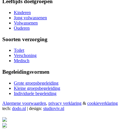
Leeftijds doelgroepen
Kinderen
Jong volwassenen
Volwassenen
Ouderen
Soorten verzorging
Toilet
Verschoning
Medisch
Begeleidingsvormen
Grote groepsbegeleiding
Kleine groepsbegeleiding
Individuele begeleiding
Algemene voorwaarden
,
privacy verklaring
&
cookieverklaring
tech:
dodo.nl
|
design:
studioviv.nl