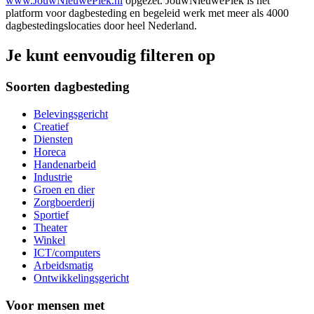
www.JouwNieuwePlek.nl
opgezet. JouwNieuwePlek is het
platform voor dagbesteding en begeleid werk met meer als 4000
dagbestedingslocaties door heel Nederland.
Je kunt eenvoudig filteren op
Soorten dagbesteding
Belevingsgericht
Creatief
Diensten
Horeca
Handenarbeid
Industrie
Groen en dier
Zorgboerderij
Sportief
Theater
Winkel
ICT/computers
Arbeidsmatig
Ontwikkelingsgericht
Voor mensen met