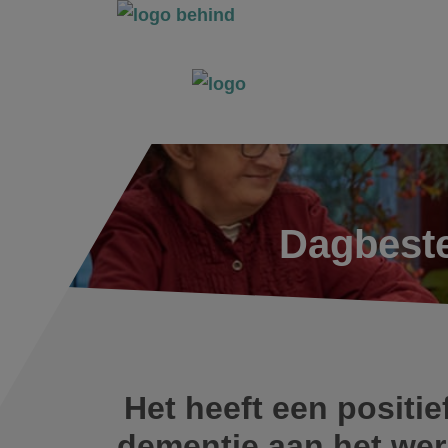
Dagbest
Het heeft een positi
dementie aan het we