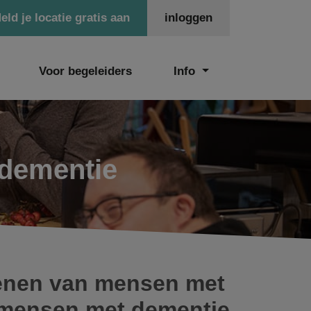
eld je locatie gratis aan
inloggen
Voor begeleiders
Info
dementie
rsenen van mensen met
 mensen met dementie