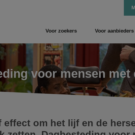
M
Voor zoekers
Voor aanbieders
eding voor mensen met 
ef effect om het lijf en de he
rk zetten. Dagbesteding voor