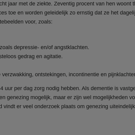
t jaar met de ziekte. Zeventig procent van hen woont 
s toe en worden geleidelijk zo ernstig dat ze het dagel
tebeelden voor, zoals:
oals depressie- en/of angstklachten.
usteloos gedrag en agitatie.
 verzwakking, ontstekingen, incontinentie en pijnklachte
24 uur per dag zorg nodig hebben. Als dementie is vastges
een genezing mogelijk, maar er zijn wel mogelijkheden v
d vindt er veel onderzoek plaats om genezing uiteindelij