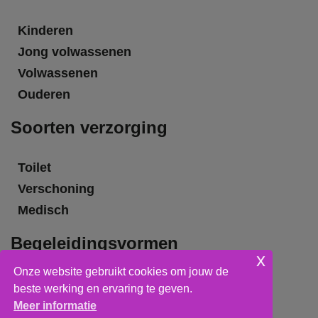
Kinderen
Jong volwassenen
Volwassenen
Ouderen
Soorten verzorging
Toilet
Verschoning
Medisch
Begeleidingsvormen
x
Onze website gebruikt cookies om jouw de
Grote groepsbegeleiding
beste werking en ervaring te geven.
Kleine groepsbegeleiding
Meer informatie