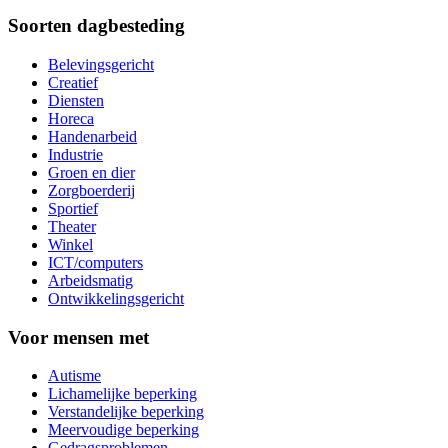
Soorten dagbesteding
Belevingsgericht
Creatief
Diensten
Horeca
Handenarbeid
Industrie
Groen en dier
Zorgboerderij
Sportief
Theater
Winkel
ICT/computers
Arbeidsmatig
Ontwikkelingsgericht
Voor mensen met
Autisme
Lichamelijke beperking
Verstandelijke beperking
Meervoudige beperking
Gedragsproblemen