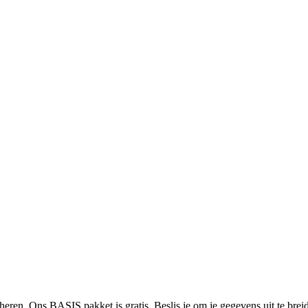
heren. Ons BASIS pakket is gratis. Beslis je om je gegevens uit te bre