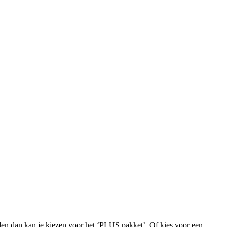
iden dan kan je kiezen voor het ‘PLUS pakket’. Of kies voor een