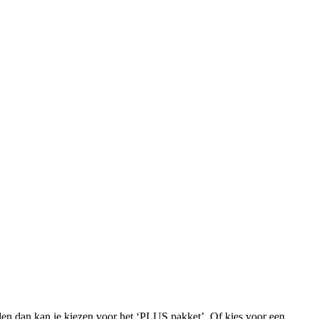
iden dan kan je kiezen voor het ‘PLUS pakket’. Of kies voor een