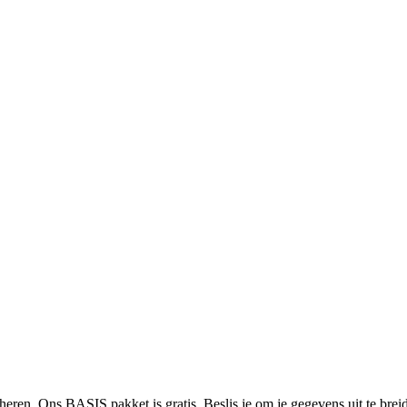
heren. Ons BASIS pakket is gratis. Beslis je om je gegevens uit te bre