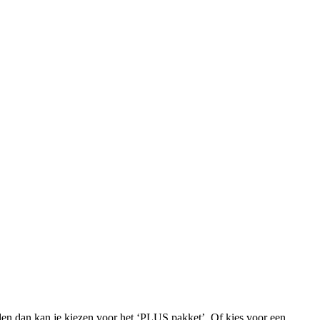
iden dan kan je kiezen voor het ‘PLUS pakket’. Of kies voor een