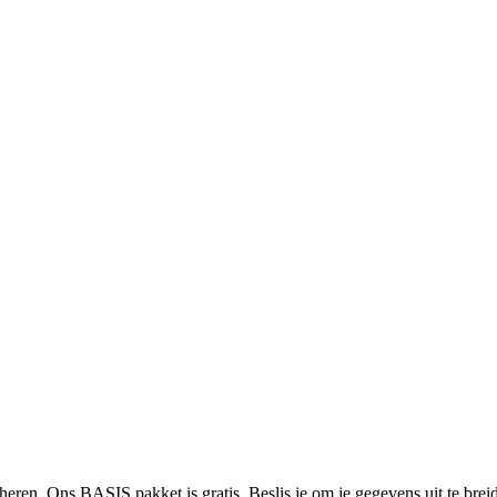
heren. Ons BASIS pakket is gratis. Beslis je om je gegevens uit te bre