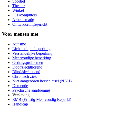
Sportief
Theater
Winkel
ICT/computers
Arbeidsmatig
Ontwikkelingsgericht
Voor mensen met
Autisme
Lichamelijke beperking
Verstandelijke beperking
Meervoudige beperking
Gedragsproblemen
Doof/slechthorend
Blind/slechtziend
Chronisch ziek
Niet aangeboren hersenletsel (NAH)
Dementie
Psychische aandoening
Verslaving
EMB (Ernstig Meervoudig Beperkt)
Handicap