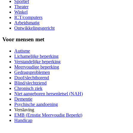
Sportief
Theater
Winkel
ICT/computers
Arbeidsmatig
Ontwikkelingsgericht
Voor mensen met
Autisme
Lichamelijke beperking
Verstandelijke beperking
Meervoudige beperking
Gedragsproblemen
Doof/slechthorend
Blind/slechtziend
Chronisch ziek
Niet aangeboren hersenletsel (NAH)
Dementie
Psychische aandoening
Verslaving
EMB (Ernstig Meervoudig Beperkt)
Handicap