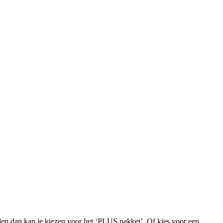
iden dan kan je kiezen voor het ‘PLUS pakket’. Of kies voor een