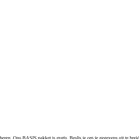
heren. Ons BASIS pakket is gratis. Beslis je om je gegevens uit te bre