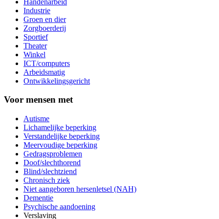
Handenarbeid
Industrie
Groen en dier
Zorgboerderij
Sportief
Theater
Winkel
ICT/computers
Arbeidsmatig
Ontwikkelingsgericht
Voor mensen met
Autisme
Lichamelijke beperking
Verstandelijke beperking
Meervoudige beperking
Gedragsproblemen
Doof/slechthorend
Blind/slechtziend
Chronisch ziek
Niet aangeboren hersenletsel (NAH)
Dementie
Psychische aandoening
Verslaving