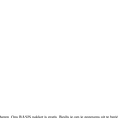
heren. Ons BASIS pakket is gratis. Beslis je om je gegevens uit te bre