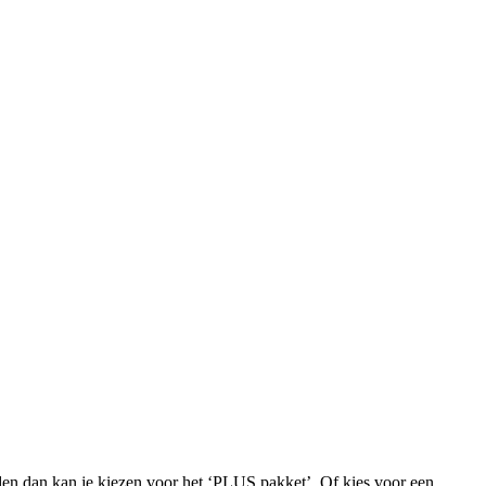
iden dan kan je kiezen voor het ‘PLUS pakket’. Of kies voor een