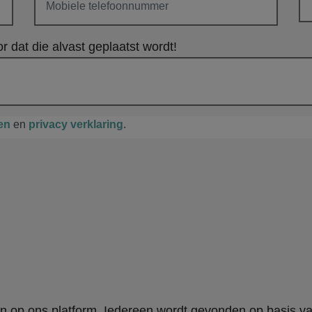
r dat die alvast geplaatst wordt!
en
en
privacy verklaring
.
en op ons platform. Iedereen wordt gevonden op basis v