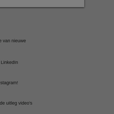
te van nieuwe
 LinkedIn
nstagram!
e uitleg video's