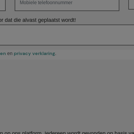
r dat die alvast geplaatst wordt!
den
privacy verklaring
en
.
en op ons platform. Iedereen wordt gevonden op basis v