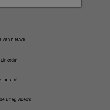
te van nieuwe
 LinkedIn
nstagram!
e uitleg video's