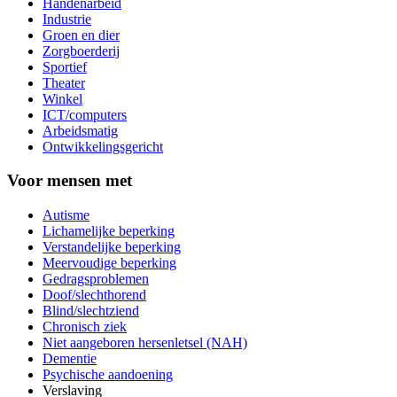
Handenarbeid
Industrie
Groen en dier
Zorgboerderij
Sportief
Theater
Winkel
ICT/computers
Arbeidsmatig
Ontwikkelingsgericht
Voor mensen met
Autisme
Lichamelijke beperking
Verstandelijke beperking
Meervoudige beperking
Gedragsproblemen
Doof/slechthorend
Blind/slechtziend
Chronisch ziek
Niet aangeboren hersenletsel (NAH)
Dementie
Psychische aandoening
Verslaving