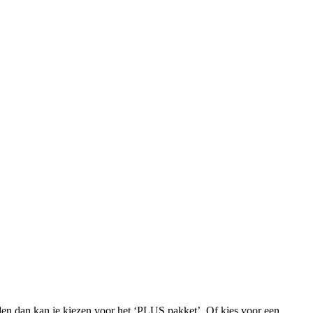
iden dan kan je kiezen voor het ‘PLUS pakket’. Of kies voor een