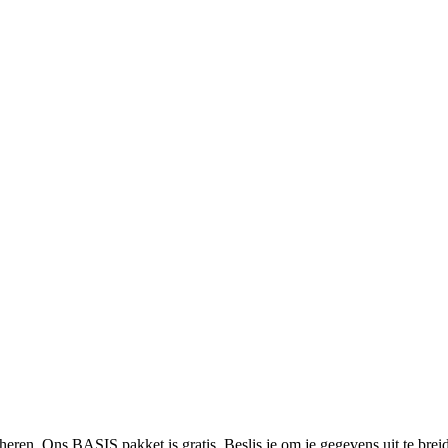
heren. Ons BASIS pakket is gratis. Beslis je om je gegevens uit te bre