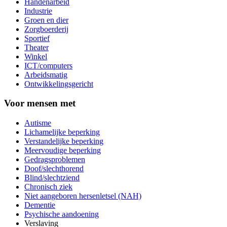
Handenarbeid
Industrie
Groen en dier
Zorgboerderij
Sportief
Theater
Winkel
ICT/computers
Arbeidsmatig
Ontwikkelingsgericht
Voor mensen met
Autisme
Lichamelijke beperking
Verstandelijke beperking
Meervoudige beperking
Gedragsproblemen
Doof/slechthorend
Blind/slechtziend
Chronisch ziek
Niet aangeboren hersenletsel (NAH)
Dementie
Psychische aandoening
Verslaving