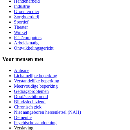
Handenarbeid
Industrie
Groen en dier
Zorgboerderij
Sportief
Theater
Winkel
ICT/computers
Arbeidsmatig
Ontwikkelingsgericht
Voor mensen met
Autisme
Lichamelijke beperking
Verstandelijke beperking
Meervoudige beperking
Gedragsproblemen
Doof/slechthorend
Blind/slechtziend
Chronisch ziek
Niet aangeboren hersenletsel (NAH)
Dementie
Psychische aandoening
Verslaving