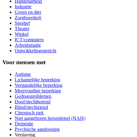
Handenarbeid
Industrie
Groen en dier
Zorgboerderij
Sportief
Theater
Winkel
ICT/computers
Arbeidsmatig
Ontwikkelingsgericht
Voor mensen met
Autisme
Lichamelijke beperking
Verstandelijke beperking
Meervoudige beperking
Gedragsproblemen
Doof/slechthorend
Blind/slechtziend
Chronisch ziek
Niet aangeboren hersenletsel (NAH)
Dementie
Psychische aandoening
Verslaving