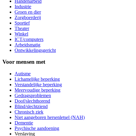
Handenarbeid
Industrie
Groen en dier
Zorgboerderij
Sportief
Theater
Winkel
ICT/computers
Arbeidsmatig
Ontwikkelingsgericht
Voor mensen met
Autisme
Lichamelijke beperking
Verstandelijke beperking
Meervoudige beperking
Gedragsproblemen
Doof/slechthorend
Blind/slechtziend
Chronisch ziek
Niet aangeboren hersenletsel (NAH)
Dementie
Psychische aandoening
Verslaving