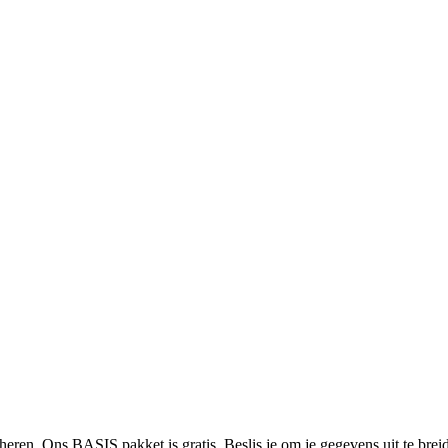
heren. Ons BASIS pakket is gratis. Beslis je om je gegevens uit te bre