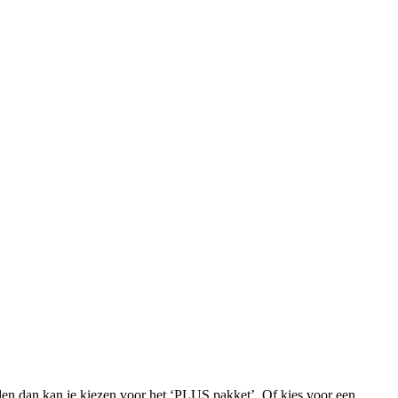
iden dan kan je kiezen voor het ‘PLUS pakket’. Of kies voor een