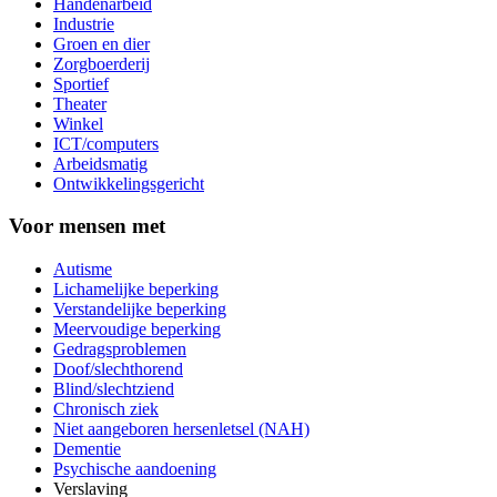
Handenarbeid
Industrie
Groen en dier
Zorgboerderij
Sportief
Theater
Winkel
ICT/computers
Arbeidsmatig
Ontwikkelingsgericht
Voor mensen met
Autisme
Lichamelijke beperking
Verstandelijke beperking
Meervoudige beperking
Gedragsproblemen
Doof/slechthorend
Blind/slechtziend
Chronisch ziek
Niet aangeboren hersenletsel (NAH)
Dementie
Psychische aandoening
Verslaving