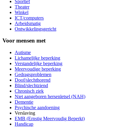
Sportief
Theater
Winkel
ICT/computers
Arbeidsmatig
Ontwikkelingsgericht
Voor mensen met
Autisme
Lichamelijke beperking
Verstandelijke beperking
Meervoudige beperking
Gedragsproblemen
Doof/slechthorend
Blind/slechtziend
Chronisch ziek
Niet aangeboren hersenletsel (NAH)
Dementie
Psychische aandoening
Verslaving
EMB (Ernstig Meervoudig Beperkt)
Handicap