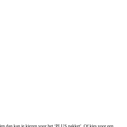
iden dan kan je kiezen voor het ‘PLUS pakket’. Of kies voor een