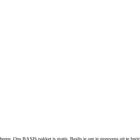
heren. Ons BASIS pakket is gratis. Beslis je om je gegevens uit te bre