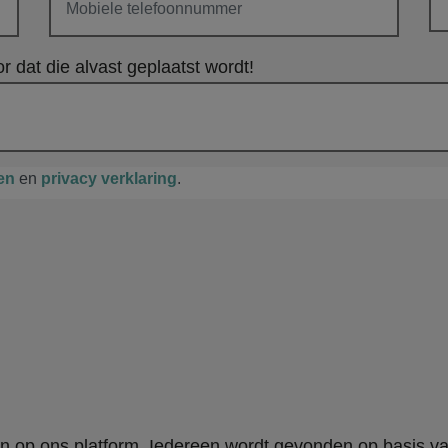
r dat die alvast geplaatst wordt!
en
en
privacy verklaring
.
en op ons platform. Iedereen wordt gevonden op basis v