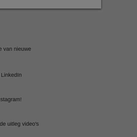
te van nieuwe
 LinkedIn
nstagram!
e uitleg video's