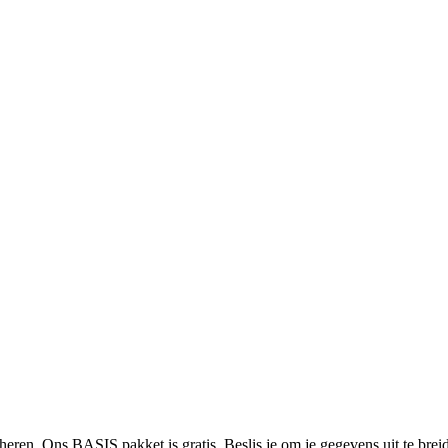
heren. Ons BASIS pakket is gratis. Beslis je om je gegevens uit te bre