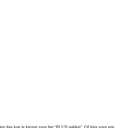
iden dan kan je kiezen voor het ‘PLUS pakket’. Of kies voor een