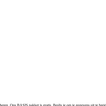
heren. Ons BASIS pakket is gratis. Beslis je om je gegevens uit te bre