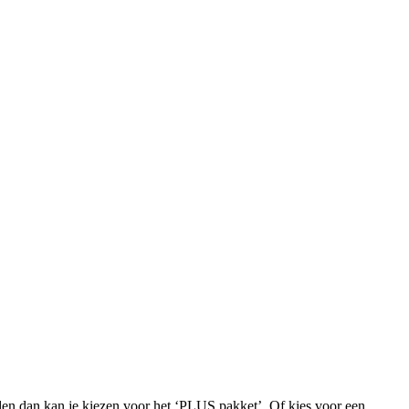
iden dan kan je kiezen voor het ‘PLUS pakket’. Of kies voor een