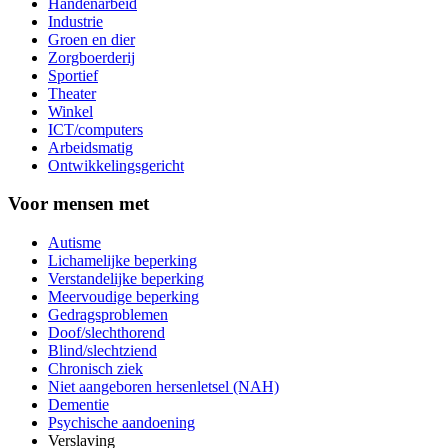
Handenarbeid
Industrie
Groen en dier
Zorgboerderij
Sportief
Theater
Winkel
ICT/computers
Arbeidsmatig
Ontwikkelingsgericht
Voor mensen met
Autisme
Lichamelijke beperking
Verstandelijke beperking
Meervoudige beperking
Gedragsproblemen
Doof/slechthorend
Blind/slechtziend
Chronisch ziek
Niet aangeboren hersenletsel (NAH)
Dementie
Psychische aandoening
Verslaving