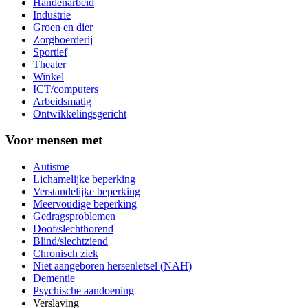
Handenarbeid
Industrie
Groen en dier
Zorgboerderij
Sportief
Theater
Winkel
ICT/computers
Arbeidsmatig
Ontwikkelingsgericht
Voor mensen met
Autisme
Lichamelijke beperking
Verstandelijke beperking
Meervoudige beperking
Gedragsproblemen
Doof/slechthorend
Blind/slechtziend
Chronisch ziek
Niet aangeboren hersenletsel (NAH)
Dementie
Psychische aandoening
Verslaving