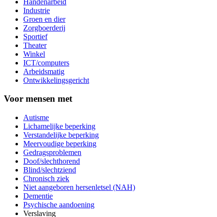
Handenarbeid
Industrie
Groen en dier
Zorgboerderij
Sportief
Theater
Winkel
ICT/computers
Arbeidsmatig
Ontwikkelingsgericht
Voor mensen met
Autisme
Lichamelijke beperking
Verstandelijke beperking
Meervoudige beperking
Gedragsproblemen
Doof/slechthorend
Blind/slechtziend
Chronisch ziek
Niet aangeboren hersenletsel (NAH)
Dementie
Psychische aandoening
Verslaving