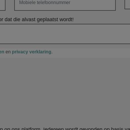
r dat die alvast geplaatst wordt!
en
en
privacy verklaring
.
en op ons platform. Iedereen wordt gevonden op basis v