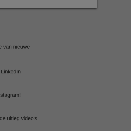
te van nieuwe
 LinkedIn
nstagram!
e uitleg video's