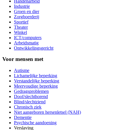
Handenarbeid
Industrie
Groen en dier
Zorgboerderij
Sportief
Theater
Winkel
ICT/computers
Arbeidsmatig
Ontwikkelingsgericht
Voor mensen met
Autisme
Lichamelijke beperking
Verstandelijke beperking
Meervoudige beperking
Gedragsproblemen
Doof/slechthorend
Blind/slechtziend
Chronisch ziek
Niet aangeboren hersenletsel (NAH)
Dementie
Psychische aandoening
Verslaving