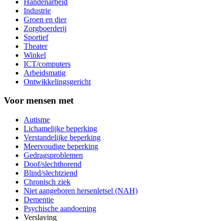
Handenarbeid
Industrie
Groen en dier
Zorgboerderij
Sportief
Theater
Winkel
ICT/computers
Arbeidsmatig
Ontwikkelingsgericht
Voor mensen met
Autisme
Lichamelijke beperking
Verstandelijke beperking
Meervoudige beperking
Gedragsproblemen
Doof/slechthorend
Blind/slechtziend
Chronisch ziek
Niet aangeboren hersenletsel (NAH)
Dementie
Psychische aandoening
Verslaving