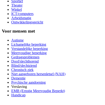
Sportief
Theater
Winkel
ICT/computers
Arbeidsmatig
Ontwikkelingsgericht
Voor mensen met
Autisme
Lichamelijke beperking
Verstandelijke beperking
Meervoudige beperking
Gedragsproblemen
Doof/slechthorend
Blind/slechtziend
Chronisch ziek
Niet aangeboren hersenletsel (NAH)
Dementie
Psychische aandoening
Verslaving
EMB (Ernstig Meervoudig Beperkt)
Handicap