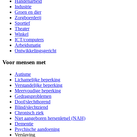
Handenarbeid
Industrie
Groen en dier
Zorgboerderij
Sportief
Theater
Winkel
ICT/computers
Arbeidsmatig
Ontwikkelingsgericht
Voor mensen met
Autisme
Lichamelijke beperking
Verstandelijke beperking
Meervoudige beperking
Gedragsproblemen
Doof/slechthorend
Blind/slechtziend
Chronisch ziek
Niet aangeboren hersenletsel (NAH)
Dementie
Psychische aandoening
Verslaving