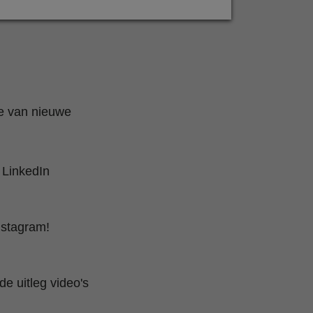
te van nieuwe
 LinkedIn
nstagram!
e uitleg video's