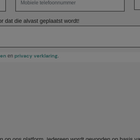
r dat die alvast geplaatst wordt!
den
privacy verklaring
en
.
en op ons platform. Iedereen wordt gevonden op basis v