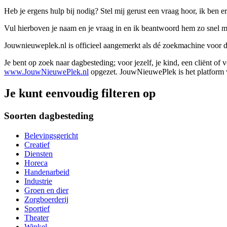
Heb je ergens hulp bij nodig? Stel mij gerust een vraag hoor, ik ben er
Vul hierboven je naam en je vraag in en ik beantwoord hem zo snel m
Jouwnieuweplek.nl is officieel aangemerkt als dé zoekmachine voor
Je bent op zoek naar dagbesteding; voor jezelf, je kind, een cliënt of
www.JouwNieuwePlek.nl
opgezet. JouwNieuwePlek is het platform v
Je kunt eenvoudig filteren op
Soorten dagbesteding
Belevingsgericht
Creatief
Diensten
Horeca
Handenarbeid
Industrie
Groen en dier
Zorgboerderij
Sportief
Theater
Winkel