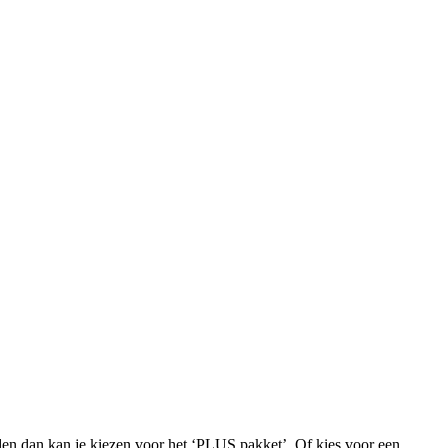
iden dan kan je kiezen voor het ‘PLUS pakket’. Of kies voor een