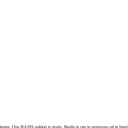
heren. Ons BASIS pakket is gratis. Beslis je om je gegevens uit te bre