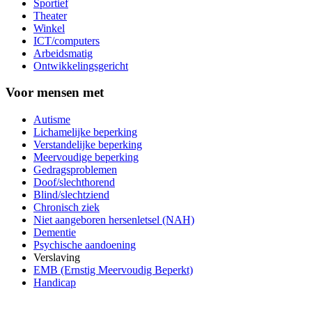
Sportief
Theater
Winkel
ICT/computers
Arbeidsmatig
Ontwikkelingsgericht
Voor mensen met
Autisme
Lichamelijke beperking
Verstandelijke beperking
Meervoudige beperking
Gedragsproblemen
Doof/slechthorend
Blind/slechtziend
Chronisch ziek
Niet aangeboren hersenletsel (NAH)
Dementie
Psychische aandoening
Verslaving
EMB (Ernstig Meervoudig Beperkt)
Handicap