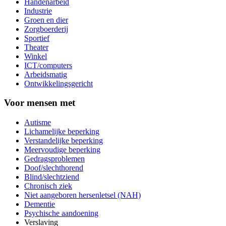
Handenarbeid
Industrie
Groen en dier
Zorgboerderij
Sportief
Theater
Winkel
ICT/computers
Arbeidsmatig
Ontwikkelingsgericht
Voor mensen met
Autisme
Lichamelijke beperking
Verstandelijke beperking
Meervoudige beperking
Gedragsproblemen
Doof/slechthorend
Blind/slechtziend
Chronisch ziek
Niet aangeboren hersenletsel (NAH)
Dementie
Psychische aandoening
Verslaving