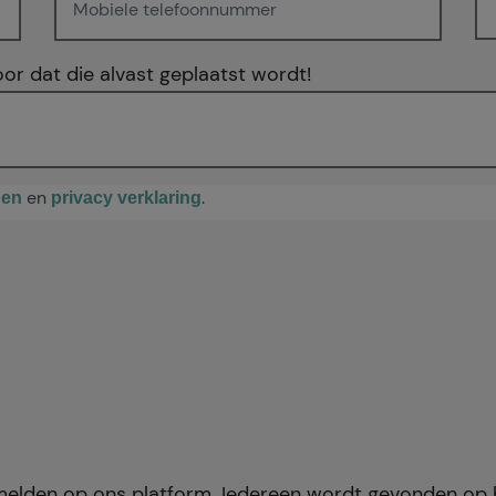
oor dat die alvast geplaatst wordt!
en
.
den
privacy verklaring
rmelden op ons platform. Iedereen wordt gevonden op 