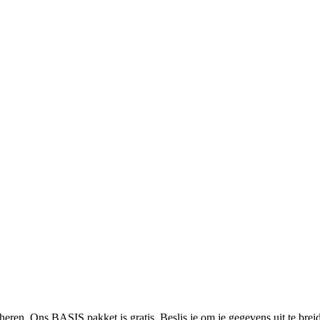
heren. Ons BASIS pakket is gratis. Beslis je om je gegevens uit te bre