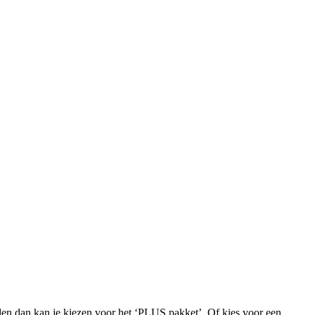
iden dan kan je kiezen voor het ‘PLUS pakket’. Of kies voor een