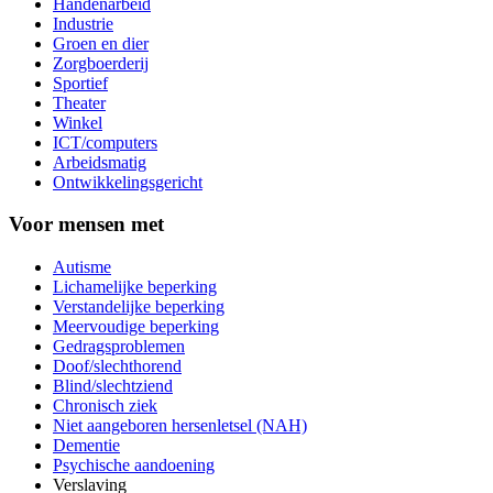
Handenarbeid
Industrie
Groen en dier
Zorgboerderij
Sportief
Theater
Winkel
ICT/computers
Arbeidsmatig
Ontwikkelingsgericht
Voor mensen met
Autisme
Lichamelijke beperking
Verstandelijke beperking
Meervoudige beperking
Gedragsproblemen
Doof/slechthorend
Blind/slechtziend
Chronisch ziek
Niet aangeboren hersenletsel (NAH)
Dementie
Psychische aandoening
Verslaving