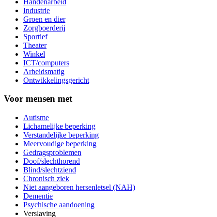
Handenarbeid
Industrie
Groen en dier
Zorgboerderij
Sportief
Theater
Winkel
ICT/computers
Arbeidsmatig
Ontwikkelingsgericht
Voor mensen met
Autisme
Lichamelijke beperking
Verstandelijke beperking
Meervoudige beperking
Gedragsproblemen
Doof/slechthorend
Blind/slechtziend
Chronisch ziek
Niet aangeboren hersenletsel (NAH)
Dementie
Psychische aandoening
Verslaving