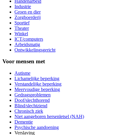
Handenarbeid
Industrie
Groen en dier
Zorgboerderij
Sportief
Theater
Winkel
ICT/computers
Arbeidsmatig
Ontwikkelingsgericht
Voor mensen met
Autisme
Lichamelijke beperking
Verstandelijke beperking
Meervoudige beperking
Gedragsproblemen
Doof/slechthorend
Blind/slechtziend
Chronisch ziek
Niet aangeboren hersenletsel (NAH)
Dementie
Psychische aandoening
Verslaving